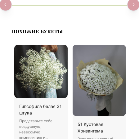
ПОХОЖИЕ БУКЕТЫ
Гипсофила белая 31
Б
штука
В
Представьте себе
Х
51 Кустовая
воздушную,
д
Хризантема
невесомую
о
композицию и...
Этот великолепный