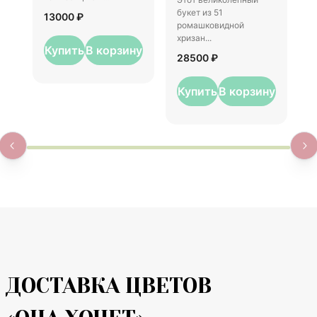
1
букет из 51
13000 ₽
ромашковидной
хризан...
Купить
В корзину
28500 ₽
Купить
В корзину
ДОСТАВКА ЦВЕТОВ