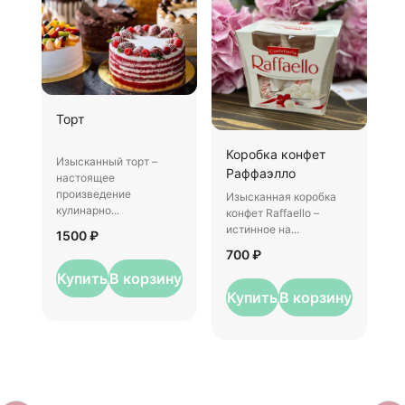
Ш
Торт
И
Коробка конфет
–
Изысканный торт –
Раффаэлло
у
настоящее
произведение
Изысканная коробка
3
кулинарно...
конфет Raffaello –
истинное на...
1500 ₽
700 ₽
Купить
В корзину
Купить
В корзину