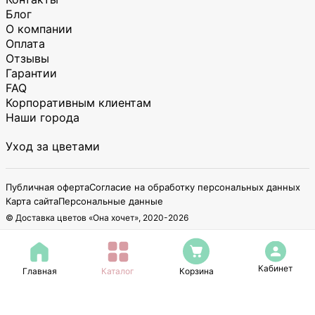
Блог
О компании
Оплата
Отзывы
Гарантии
FAQ
Корпоративным клиентам
Наши города
Уход за цветами
Публичная оферта
Согласие на обработку персональных данных
Карта сайта
Персональные данные
© Доставка цветов «Она хочет», 2020-
2026
ИП Авагумян Карен Григориевич
ИНН 615436749336
Юридический адрес: 283009, Россия, ДНР, г. Донецк, ул. Марковникова,
Кабинет
Главная
Каталог
Корзина
д. 179