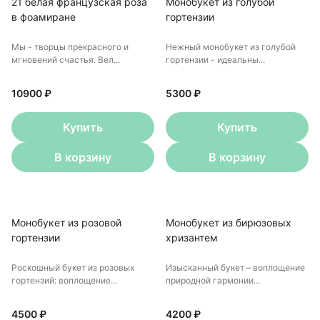
21 белая французская роза
Монобукет из голубой
в фоамиране
гортензии
Мы - творцы прекрасного и
Нежный монобукет из голубой
мгновений счастья. Вел...
гортензии - идеальны...
10900 ₽
5300 ₽
Купить
Купить
В корзину
В корзину
Монобукет из розовой
Монобукет из бирюзовых
гортензии
хризантем
Роскошный букет из розовых
Изысканный букет – воплощение
гортензий: воплощение...
природной гармонии...
4500 ₽
4200 ₽